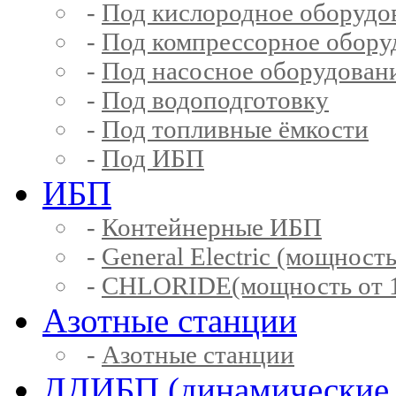
-
Под кислородное оборудо
-
Под компрессорное обору
-
Под насосное оборудован
-
Под водоподготовку
-
Под топливные ёмкости
-
Под ИБП
ИБП
-
Контейнерные ИБП
-
General Electric (мощность
-
CHLORIDE(мощность от 1
Азотные станции
-
Азотные станции
ДДИБП (динамические