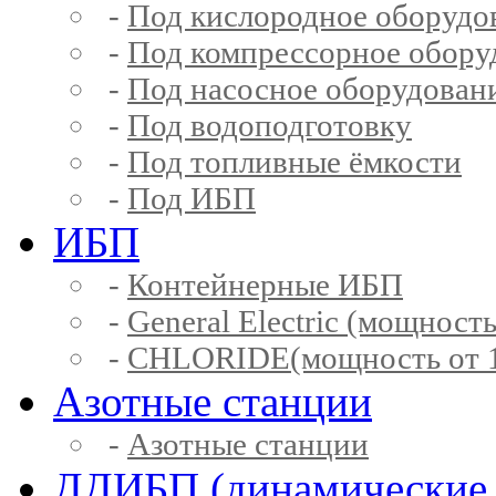
-
Под кислородное оборудо
-
Под компрессорное обору
-
Под насосное оборудован
-
Под водоподготовку
-
Под топливные ёмкости
-
Под ИБП
ИБП
-
Контейнерные ИБП
-
General Electric (мощность
-
CHLORIDE(мощность от 1
Азотные станции
-
Азотные станции
ДДИБП (динамические