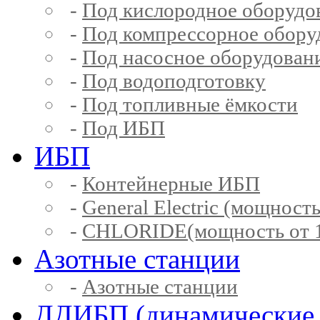
-
Под кислородное оборудо
-
Под компрессорное обору
-
Под насосное оборудован
-
Под водоподготовку
-
Под топливные ёмкости
-
Под ИБП
ИБП
-
Контейнерные ИБП
-
General Electric (мощность
-
CHLORIDE(мощность от 1
Азотные станции
-
Азотные станции
ДДИБП (динамические