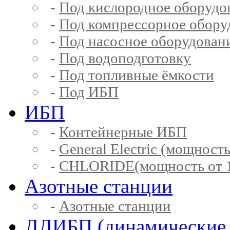
-
Под кислородное оборудо
-
Под компрессорное обору
-
Под насосное оборудован
-
Под водоподготовку
-
Под топливные ёмкости
-
Под ИБП
ИБП
-
Контейнерные ИБП
-
General Electric (мощность
-
CHLORIDE(мощность от 1
Азотные станции
-
Азотные станции
ДДИБП (динамические