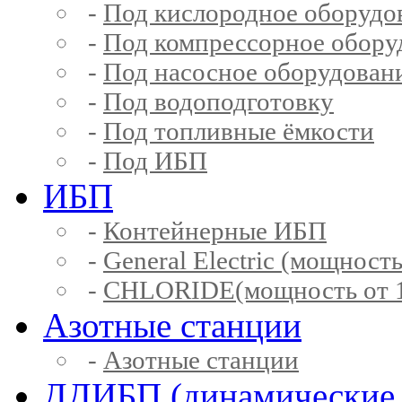
-
Под кислородное оборудо
-
Под компрессорное обору
-
Под насосное оборудован
-
Под водоподготовку
-
Под топливные ёмкости
-
Под ИБП
ИБП
-
Контейнерные ИБП
-
General Electric (мощность
-
CHLORIDE(мощность от 1
Азотные станции
-
Азотные станции
ДДИБП (динамические