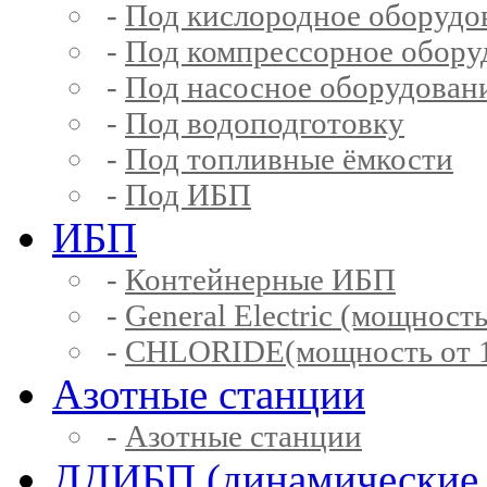
-
Под кислородное оборудо
-
Под компрессорное обору
-
Под насосное оборудован
-
Под водоподготовку
-
Под топливные ёмкости
-
Под ИБП
ИБП
-
Контейнерные ИБП
-
General Electric (мощность
-
CHLORIDE(мощность от 1
Азотные станции
-
Азотные станции
ДДИБП (динамические