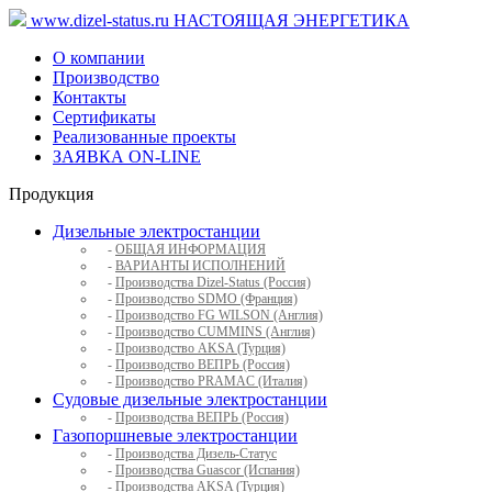
www.dizel-status.ru
НАСТОЯЩАЯ ЭНЕРГЕТИКА
О компании
Производство
Контакты
Сертификаты
Реализованные проекты
ЗАЯВКА ON-LINE
Продукция
Дизельные электростанции
-
ОБЩАЯ ИНФОРМАЦИЯ
-
ВАРИАНТЫ ИСПОЛНЕНИЙ
-
Производства Dizel-Status (Россия)
-
Производство SDMO (Франция)
-
Производство FG WILSON (Англия)
-
Производство CUMMINS (Англия)
-
Производство AKSA (Турция)
-
Производство ВЕПРЬ (Россия)
-
Производство PRAMAC (Италия)
Судовые дизельные электростанции
-
Производства ВЕПРЬ (Россия)
Газопоршневые электростанции
-
Производства Дизель-Статус
-
Производства Guascor (Испания)
-
Производства AKSA (Турция)