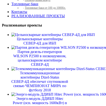
-
Низкошумный кожух
Топливные баки
-
Топливные баки от 100 до 10000л.
Контакты
РЕАЛИЗОВАННЫЕ ПРОЕКТЫ
Реализованые проекты
Цельносварные контейнеры
СЕВЕР-4Д для ИБП
Партия дизель-генераторов
WILSON P2500 в низкошумном,
цельносварном контейнере
СЕВЕР-4Д
Телекоммуникационные
контейнеры Dizel-Status
СЕВЕР-4Д обеспечат спутниковой
связью ЧЕМПИОНАТ МИРА по
футболу 2018
Энерго-модуль ДДИБП Hitec
Power (осн. мощность 1600кВт) в