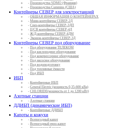
-
Производства SDMO (Франция)
-
Производства Cummins (США)
Контейнеры СЕВЕР для электростанций
-
ОБЩАЯ ИНФОРМАЦИЯ О КОНТЕЙНЕРАХ
-
Мини-контейнеры СЕВЕР-2Д
-
Спец-контейнеры СЕВЕР-3ДП
-
Ц/СВ контейнеры СЕВЕР-4Д
-
Ж/Д-контейнеры СЕВЕР-4ДМ
-
Эконом-контейнеры СЕВЕР-3Д
Контейнеры СЕВЕР под оборудование
-
Под оборудование ТЕЛЕКОМ
-
Под кислородное оборудование
-
Под компрессорное оборудование
-
Под насосное оборудование
-
Под водоподготовку
-
Под топливные ёмкости
-
Под ИБП
ИБП
-
Контейнерные ИБП
-
General Electric (мощность 0,35-600 кВа)
-
CHLORIDE(мощность от 1 до 1200 кВт)
Азотные станции
-
Азотные станции
ДДИБП (динамические ИБП)
-
Контейнерные ДДИБП
Капоты и кожухи
-
Всепогодный капот
-
Всепогодный евро-капот