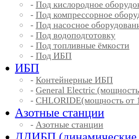
-
Под кислородное оборудо
-
Под компрессорное обору
-
Под насосное оборудован
-
Под водоподготовку
-
Под топливные ёмкости
-
Под ИБП
ИБП
-
Контейнерные ИБП
-
General Electric (мощность
-
CHLORIDE(мощность от 1
Азотные станции
-
Азотные станции
ДДИБП (динамические