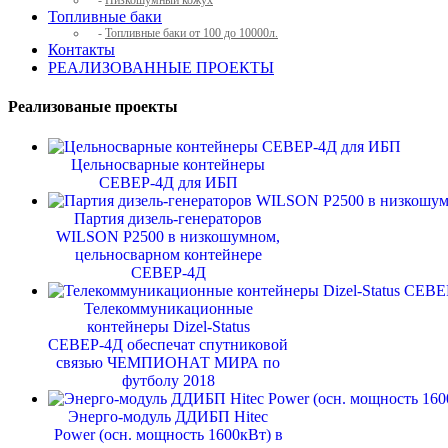
-
Низкошумный кожух
Топливные баки
-
Топливные баки от 100 до 10000л.
Контакты
РЕАЛИЗОВАННЫЕ ПРОЕКТЫ
Реализованые проекты
Цельносварные контейнеры
СЕВЕР-4Д для ИБП
Партия дизель-генераторов
WILSON P2500 в низкошумном,
цельносварном контейнере
СЕВЕР-4Д
Телекоммуникационные
контейнеры Dizel-Status
СЕВЕР-4Д обеспечат спутниковой
связью ЧЕМПИОНАТ МИРА по
футболу 2018
Энерго-модуль ДДИБП Hitec
Power (осн. мощность 1600кВт) в