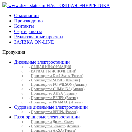
www.dizel-status.ru
НАСТОЯЩАЯ ЭНЕРГЕТИКА
О компании
Производство
Контакты
Сертификаты
Реализованные проекты
ЗАЯВКА ON-LINE
Продукция
Дизельные электростанции
-
ОБЩАЯ ИНФОРМАЦИЯ
-
ВАРИАНТЫ ИСПОЛНЕНИЙ
-
Производства Dizel-Status (Россия)
-
Производство SDMO (Франция)
-
Производство FG WILSON (Англия)
-
Производство CUMMINS (Англия)
-
Производство AKSA (Турция)
-
Производство ВЕПРЬ (Россия)
-
Производство PRAMAC (Италия)
Судовые дизельные электростанции
-
Производства ВЕПРЬ (Россия)
Газопоршневые электростанции
-
Производства Дизель-Статус
-
Производства Guascor (Испания)
-
Производства AKSA (Турция)