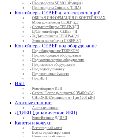
-
Производства SDMO (Франция)
-
Производства Cummins (США)
Контейнеры СЕВЕР для электростанций
-
ОБЩАЯ ИНФОРМАЦИЯ О КОНТЕЙНЕРАХ
-
Мини-контейнеры СЕВЕР-2Д
-
Спец-контейнеры СЕВЕР-3ДП
-
Ц/СВ контейнеры СЕВЕР-4Д
-
Ж/Д-контейнеры СЕВЕР-4ДМ
-
Эконом-контейнеры СЕВЕР-3Д
Контейнеры СЕВЕР под оборудование
-
Под оборудование ТЕЛЕКОМ
-
Под кислородное оборудование
-
Под компрессорное оборудование
-
Под насосное оборудование
-
Под водоподготовку
-
Под топливные ёмкости
-
Под ИБП
ИБП
-
Контейнерные ИБП
-
General Electric (мощность 0,35-600 кВа)
-
CHLORIDE(мощность от 1 до 1200 кВт)
Азотные станции
-
Азотные станции
ДДИБП (динамические ИБП)
-
Контейнерные ДДИБП
Капоты и кожухи
-
Всепогодный капот
-
Всепогодный евро-капот