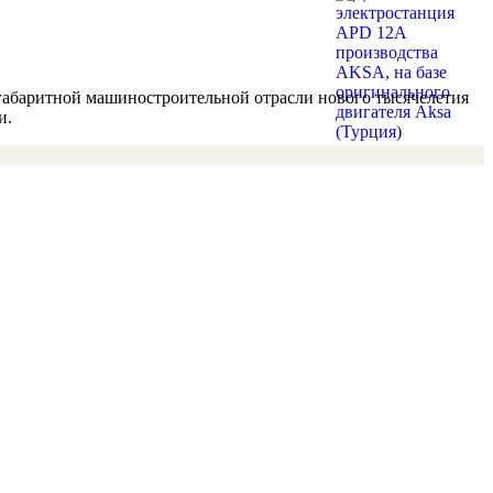
огабаритной машиностроительной отрасли нового тысячелетия
и.