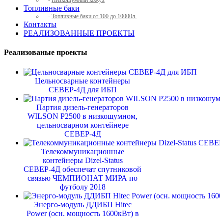
-
Низкошумный кожух
Топливные баки
-
Топливные баки от 100 до 10000л.
Контакты
РЕАЛИЗОВАННЫЕ ПРОЕКТЫ
Реализованые проекты
Цельносварные контейнеры
СЕВЕР-4Д для ИБП
Партия дизель-генераторов
WILSON P2500 в низкошумном,
цельносварном контейнере
СЕВЕР-4Д
Телекоммуникационные
контейнеры Dizel-Status
СЕВЕР-4Д обеспечат спутниковой
связью ЧЕМПИОНАТ МИРА по
футболу 2018
Энерго-модуль ДДИБП Hitec
Power (осн. мощность 1600кВт) в