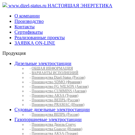
www.dizel-status.ru
НАСТОЯЩАЯ ЭНЕРГЕТИКА
О компании
Производство
Контакты
Сертификаты
Реализованные проекты
ЗАЯВКА ON-LINE
Продукция
Дизельные электростанции
-
ОБЩАЯ ИНФОРМАЦИЯ
-
ВАРИАНТЫ ИСПОЛНЕНИЙ
-
Производства Dizel-Status (Россия)
-
Производство SDMO (Франция)
-
Производство FG WILSON (Англия)
-
Производство CUMMINS (Англия)
-
Производство AKSA (Турция)
-
Производство ВЕПРЬ (Россия)
-
Производство PRAMAC (Италия)
Судовые дизельные электростанции
-
Производства ВЕПРЬ (Россия)
Газопоршневые электростанции
-
Производства Дизель-Статус
-
Производства Guascor (Испания)
-
Производства AKSA (Турция)