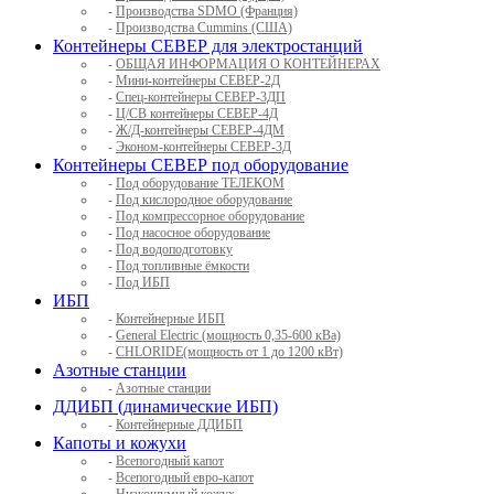
-
Производства SDMO (Франция)
-
Производства Cummins (США)
Контейнеры СЕВЕР для электростанций
-
ОБЩАЯ ИНФОРМАЦИЯ О КОНТЕЙНЕРАХ
-
Мини-контейнеры СЕВЕР-2Д
-
Спец-контейнеры СЕВЕР-3ДП
-
Ц/СВ контейнеры СЕВЕР-4Д
-
Ж/Д-контейнеры СЕВЕР-4ДМ
-
Эконом-контейнеры СЕВЕР-3Д
Контейнеры СЕВЕР под оборудование
-
Под оборудование ТЕЛЕКОМ
-
Под кислородное оборудование
-
Под компрессорное оборудование
-
Под насосное оборудование
-
Под водоподготовку
-
Под топливные ёмкости
-
Под ИБП
ИБП
-
Контейнерные ИБП
-
General Electric (мощность 0,35-600 кВа)
-
CHLORIDE(мощность от 1 до 1200 кВт)
Азотные станции
-
Азотные станции
ДДИБП (динамические ИБП)
-
Контейнерные ДДИБП
Капоты и кожухи
-
Всепогодный капот
-
Всепогодный евро-капот