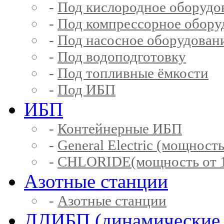
-
Под кислородное оборудо
-
Под компрессорное обору
-
Под насосное оборудован
-
Под водоподготовку
-
Под топливные ёмкости
-
Под ИБП
ИБП
-
Контейнерные ИБП
-
General Electric (мощность
-
CHLORIDE(мощность от 1
Азотные станции
-
Азотные станции
ДДИБП (динамические