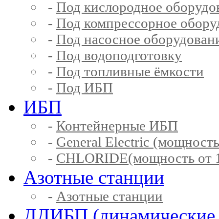
-
Под кислородное оборудо
-
Под компрессорное обору
-
Под насосное оборудован
-
Под водоподготовку
-
Под топливные ёмкости
-
Под ИБП
ИБП
-
Контейнерные ИБП
-
General Electric (мощность
-
CHLORIDE(мощность от 1
Азотные станции
-
Азотные станции
ДДИБП (динамические