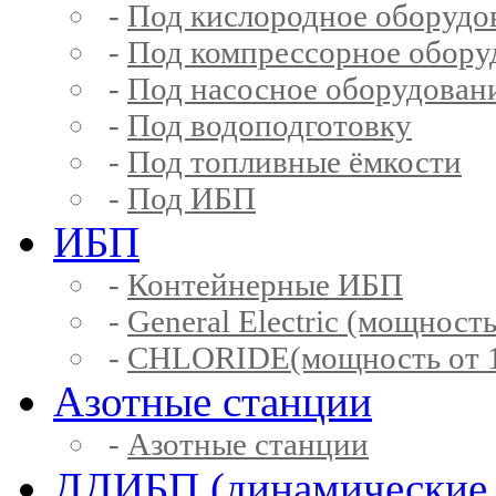
-
Под кислородное оборудо
-
Под компрессорное обору
-
Под насосное оборудован
-
Под водоподготовку
-
Под топливные ёмкости
-
Под ИБП
ИБП
-
Контейнерные ИБП
-
General Electric (мощность
-
CHLORIDE(мощность от 1
Азотные станции
-
Азотные станции
ДДИБП (динамические