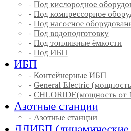
-
Под кислородное оборудо
-
Под компрессорное обору
-
Под насосное оборудован
-
Под водоподготовку
-
Под топливные ёмкости
-
Под ИБП
ИБП
-
Контейнерные ИБП
-
General Electric (мощность
-
CHLORIDE(мощность от 1
Азотные станции
-
Азотные станции
ДДИБП (динамические