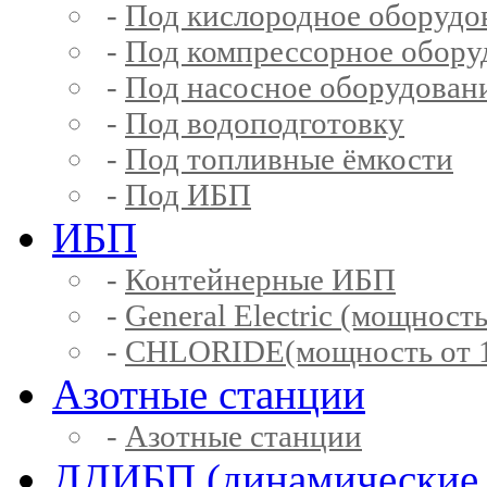
-
Под кислородное оборудо
-
Под компрессорное обору
-
Под насосное оборудован
-
Под водоподготовку
-
Под топливные ёмкости
-
Под ИБП
ИБП
-
Контейнерные ИБП
-
General Electric (мощность
-
CHLORIDE(мощность от 1
Азотные станции
-
Азотные станции
ДДИБП (динамические