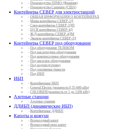
-
Производства SDMO (Франция)
-
Производства Cummins (США)
Контейнеры СЕВЕР для электростанций
-
ОБЩАЯ ИНФОРМАЦИЯ О КОНТЕЙНЕРАХ
-
Мини-контейнеры СЕВЕР-2Д
-
Спец-контейнеры СЕВЕР-3ДП
-
Ц/СВ контейнеры СЕВЕР-4Д
-
Ж/Д-контейнеры СЕВЕР-4ДМ
-
Эконом-контейнеры СЕВЕР-3Д
Контейнеры СЕВЕР под оборудование
-
Под оборудование ТЕЛЕКОМ
-
Под кислородное оборудование
-
Под компрессорное оборудование
-
Под насосное оборудование
-
Под водоподготовку
-
Под топливные ёмкости
-
Под ИБП
ИБП
-
Контейнерные ИБП
-
General Electric (мощность 0,35-600 кВа)
-
CHLORIDE(мощность от 1 до 1200 кВт)
Азотные станции
-
Азотные станции
ДДИБП (динамические ИБП)
-
Контейнерные ДДИБП
Капоты и кожухи
-
Всепогодный капот
-
Всепогодный евро-капот