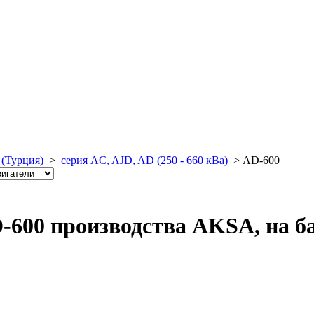
(Турция)
>
серия AC, AJD, AD (250 - 660 кВа)
>
AD-600
-600 производства AKSA, на ба