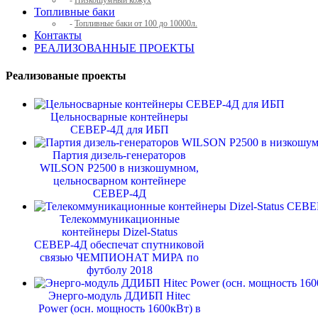
-
Низкошумный кожух
Топливные баки
-
Топливные баки от 100 до 10000л.
Контакты
РЕАЛИЗОВАННЫЕ ПРОЕКТЫ
Реализованые проекты
Цельносварные контейнеры
СЕВЕР-4Д для ИБП
Партия дизель-генераторов
WILSON P2500 в низкошумном,
цельносварном контейнере
СЕВЕР-4Д
Телекоммуникационные
контейнеры Dizel-Status
СЕВЕР-4Д обеспечат спутниковой
связью ЧЕМПИОНАТ МИРА по
футболу 2018
Энерго-модуль ДДИБП Hitec
Power (осн. мощность 1600кВт) в