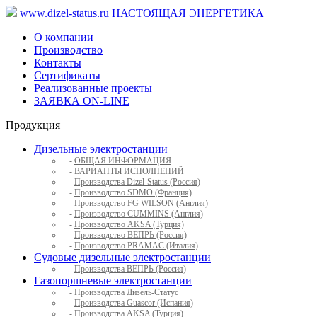
www.dizel-status.ru
НАСТОЯЩАЯ ЭНЕРГЕТИКА
О компании
Производство
Контакты
Сертификаты
Реализованные проекты
ЗАЯВКА ON-LINE
Продукция
Дизельные электростанции
-
ОБЩАЯ ИНФОРМАЦИЯ
-
ВАРИАНТЫ ИСПОЛНЕНИЙ
-
Производства Dizel-Status (Россия)
-
Производство SDMO (Франция)
-
Производство FG WILSON (Англия)
-
Производство CUMMINS (Англия)
-
Производство AKSA (Турция)
-
Производство ВЕПРЬ (Россия)
-
Производство PRAMAC (Италия)
Судовые дизельные электростанции
-
Производства ВЕПРЬ (Россия)
Газопоршневые электростанции
-
Производства Дизель-Статус
-
Производства Guascor (Испания)
-
Производства AKSA (Турция)