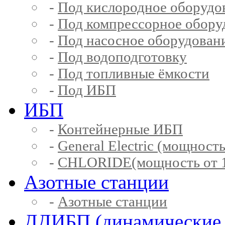
-
Под кислородное оборудо
-
Под компрессорное обору
-
Под насосное оборудован
-
Под водоподготовку
-
Под топливные ёмкости
-
Под ИБП
ИБП
-
Контейнерные ИБП
-
General Electric (мощность
-
CHLORIDE(мощность от 1
Азотные станции
-
Азотные станции
ДДИБП (динамические