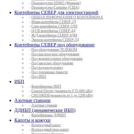
-
Производства SDMO (Франция)
-
Производства Cummins (США)
Контейнеры СЕВЕР для электростанций
-
ОБЩАЯ ИНФОРМАЦИЯ О КОНТЕЙНЕРАХ
-
Мини-контейнеры СЕВЕР-2Д
-
Спец-контейнеры СЕВЕР-3ДП
-
Ц/СВ контейнеры СЕВЕР-4Д
-
Ж/Д-контейнеры СЕВЕР-4ДМ
-
Эконом-контейнеры СЕВЕР-3Д
Контейнеры СЕВЕР под оборудование
-
Под оборудование ТЕЛЕКОМ
-
Под кислородное оборудование
-
Под компрессорное оборудование
-
Под насосное оборудование
-
Под водоподготовку
-
Под топливные ёмкости
-
Под ИБП
ИБП
-
Контейнерные ИБП
-
General Electric (мощность 0,35-600 кВа)
-
CHLORIDE(мощность от 1 до 1200 кВт)
Азотные станции
-
Азотные станции
ДДИБП (динамические ИБП)
-
Контейнерные ДДИБП
Капоты и кожухи
-
Всепогодный капот
-
Всепогодный евро-капот