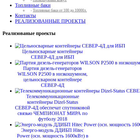
-
Низкошумный кожух
Топливные баки
-
Топливные баки от 100 до 10000л.
Контакты
РЕАЛИЗОВАННЫЕ ПРОЕКТЫ
Реализованые проекты
Цельносварные контейнеры
СЕВЕР-4Д для ИБП
Партия дизель-генераторов
WILSON P2500 в низкошумном,
цельносварном контейнере
СЕВЕР-4Д
Телекоммуникационные
контейнеры Dizel-Status
СЕВЕР-4Д обеспечат спутниковой
связью ЧЕМПИОНАТ МИРА по
футболу 2018
Энерго-модуль ДДИБП Hitec
Power (осн. мощность 1600кВт) в