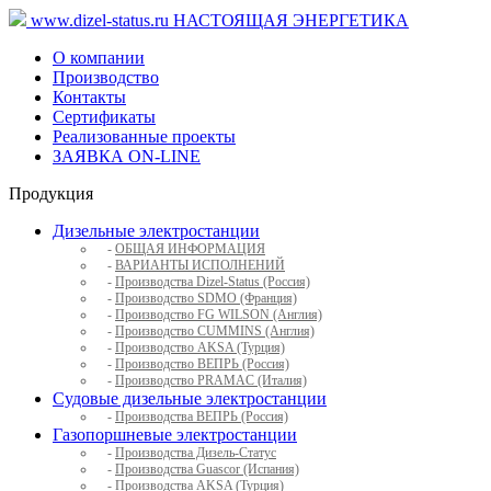
www.dizel-status.ru
НАСТОЯЩАЯ ЭНЕРГЕТИКА
О компании
Производство
Контакты
Сертификаты
Реализованные проекты
ЗАЯВКА ON-LINE
Продукция
Дизельные электростанции
-
ОБЩАЯ ИНФОРМАЦИЯ
-
ВАРИАНТЫ ИСПОЛНЕНИЙ
-
Производства Dizel-Status (Россия)
-
Производство SDMO (Франция)
-
Производство FG WILSON (Англия)
-
Производство CUMMINS (Англия)
-
Производство AKSA (Турция)
-
Производство ВЕПРЬ (Россия)
-
Производство PRAMAC (Италия)
Судовые дизельные электростанции
-
Производства ВЕПРЬ (Россия)
Газопоршневые электростанции
-
Производства Дизель-Статус
-
Производства Guascor (Испания)
-
Производства AKSA (Турция)