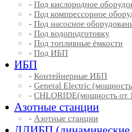
-
Под кислородное оборудо
-
Под компрессорное обору
-
Под насосное оборудован
-
Под водоподготовку
-
Под топливные ёмкости
-
Под ИБП
ИБП
-
Контейнерные ИБП
-
General Electric (мощность
-
CHLORIDE(мощность от 1
Азотные станции
-
Азотные станции
ДДИБП (динамические