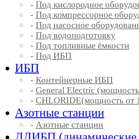
-
Под кислородное оборудо
-
Под компрессорное обору
-
Под насосное оборудован
-
Под водоподготовку
-
Под топливные ёмкости
-
Под ИБП
ИБП
-
Контейнерные ИБП
-
General Electric (мощность
-
CHLORIDE(мощность от 1
Азотные станции
-
Азотные станции
ДДИБП (динамические