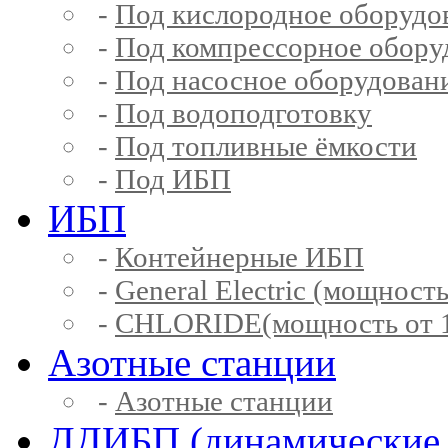
-
Под кислородное оборудо
-
Под компрессорное обору
-
Под насосное оборудован
-
Под водоподготовку
-
Под топливные ёмкости
-
Под ИБП
ИБП
-
Контейнерные ИБП
-
General Electric (мощность
-
CHLORIDE(мощность от 1
Азотные станции
-
Азотные станции
ДДИБП (динамические