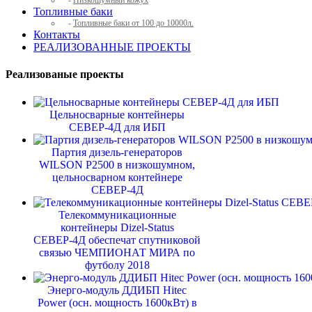
-
Низкошумный кожух
Топливные баки
-
Топливные баки от 100 до 10000л.
Контакты
РЕАЛИЗОВАННЫЕ ПРОЕКТЫ
Реализованые проекты
Цельносварные контейнеры
СЕВЕР-4Д для ИБП
Партия дизель-генераторов
WILSON P2500 в низкошумном,
цельносварном контейнере
СЕВЕР-4Д
Телекоммуникационные
контейнеры Dizel-Status
СЕВЕР-4Д обеспечат спутниковой
связью ЧЕМПИОНАТ МИРА по
футболу 2018
Энерго-модуль ДДИБП Hitec
Power (осн. мощность 1600кВт) в