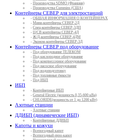
-
Производства SDMO (Франция)
-
Производства Cummins (США)
Контейнеры СЕВЕР для электростанций
-
ОБЩАЯ ИНФОРМАЦИЯ О КОНТЕЙНЕРАХ
-
Мини-контейнеры СЕВЕР-2Д
-
Спец-контейнеры СЕВЕР-3ДП
-
Ц/СВ контейнеры СЕВЕР-4Д
-
Ж/Д-контейнеры СЕВЕР-4ДМ
-
Эконом-контейнеры СЕВЕР-3Д
Контейнеры СЕВЕР под оборудование
-
Под оборудование ТЕЛЕКОМ
-
Под кислородное оборудование
-
Под компрессорное оборудование
-
Под насосное оборудование
-
Под водоподготовку
-
Под топливные ёмкости
-
Под ИБП
ИБП
-
Контейнерные ИБП
-
General Electric (мощность 0,35-600 кВа)
-
CHLORIDE(мощность от 1 до 1200 кВт)
Азотные станции
-
Азотные станции
ДДИБП (динамические ИБП)
-
Контейнерные ДДИБП
Капоты и кожухи
-
Всепогодный капот
-
Всепогодный евро-капот