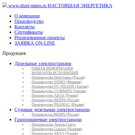
www.dizel-status.ru
НАСТОЯЩАЯ ЭНЕРГЕТИКА
О компании
Производство
Контакты
Сертификаты
Реализованные проекты
ЗАЯВКА ON-LINE
Продукция
Дизельные электростанции
-
ОБЩАЯ ИНФОРМАЦИЯ
-
ВАРИАНТЫ ИСПОЛНЕНИЙ
-
Производства Dizel-Status (Россия)
-
Производство SDMO (Франция)
-
Производство FG WILSON (Англия)
-
Производство CUMMINS (Англия)
-
Производство AKSA (Турция)
-
Производство ВЕПРЬ (Россия)
-
Производство PRAMAC (Италия)
Судовые дизельные электростанции
-
Производства ВЕПРЬ (Россия)
Газопоршневые электростанции
-
Производства Дизель-Статус
-
Производства Guascor (Испания)
-
Производства AKSA (Турция)