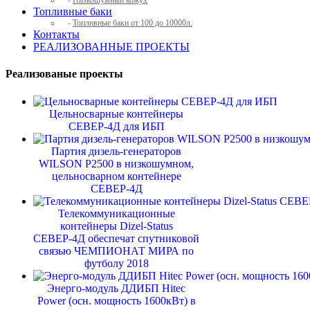
-
Низкошумный кожух
Топливные баки
-
Топливные баки от 100 до 10000л.
Контакты
РЕАЛИЗОВАННЫЕ ПРОЕКТЫ
Реализованые проекты
Цельносварные контейнеры
СЕВЕР-4Д для ИБП
Партия дизель-генераторов
WILSON P2500 в низкошумном,
цельносварном контейнере
СЕВЕР-4Д
Телекоммуникационные
контейнеры Dizel-Status
СЕВЕР-4Д обеспечат спутниковой
связью ЧЕМПИОНАТ МИРА по
футболу 2018
Энерго-модуль ДДИБП Hitec
Power (осн. мощность 1600кВт) в