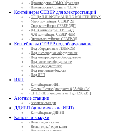
-
Производства SDMO (Франция)
-
Производства Cummins (США)
Контейнеры СЕВЕР для электростанций
-
ОБЩАЯ ИНФОРМАЦИЯ О КОНТЕЙНЕРАХ
-
Мини-контейнеры СЕВЕР-2Д
-
Спец-контейнеры СЕВЕР-3ДП
-
Ц/СВ контейнеры СЕВЕР-4Д
-
Ж/Д-контейнеры СЕВЕР-4ДМ
-
Эконом-контейнеры СЕВЕР-3Д
Контейнеры СЕВЕР под оборудование
-
Под оборудование ТЕЛЕКОМ
-
Под кислородное оборудование
-
Под компрессорное оборудование
-
Под насосное оборудование
-
Под водоподготовку
-
Под топливные ёмкости
-
Под ИБП
ИБП
-
Контейнерные ИБП
-
General Electric (мощность 0,35-600 кВа)
-
CHLORIDE(мощность от 1 до 1200 кВт)
Азотные станции
-
Азотные станции
ДДИБП (динамические ИБП)
-
Контейнерные ДДИБП
Капоты и кожухи
-
Всепогодный капот
-
Всепогодный евро-капот