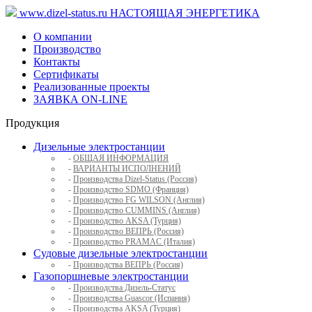
www.dizel-status.ru
НАСТОЯЩАЯ ЭНЕРГЕТИКА
О компании
Производство
Контакты
Сертификаты
Реализованные проекты
ЗАЯВКА ON-LINE
Продукция
Дизельные электростанции
-
ОБЩАЯ ИНФОРМАЦИЯ
-
ВАРИАНТЫ ИСПОЛНЕНИЙ
-
Производства Dizel-Status (Россия)
-
Производство SDMO (Франция)
-
Производство FG WILSON (Англия)
-
Производство CUMMINS (Англия)
-
Производство AKSA (Турция)
-
Производство ВЕПРЬ (Россия)
-
Производство PRAMAC (Италия)
Судовые дизельные электростанции
-
Производства ВЕПРЬ (Россия)
Газопоршневые электростанции
-
Производства Дизель-Статус
-
Производства Guascor (Испания)
-
Производства AKSA (Турция)