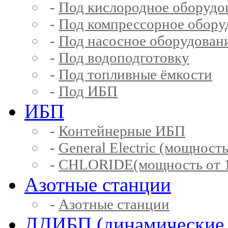
-
Под кислородное оборудо
-
Под компрессорное обору
-
Под насосное оборудован
-
Под водоподготовку
-
Под топливные ёмкости
-
Под ИБП
ИБП
-
Контейнерные ИБП
-
General Electric (мощность
-
CHLORIDE(мощность от 1
Азотные станции
-
Азотные станции
ДДИБП (динамические