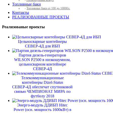
-
Низкошумный кожух
Топливные баки
-
Топливные баки от 100 до 10000л.
Контакты
РЕАЛИЗОВАННЫЕ ПРОЕКТЫ
Реализованые проекты
Цельносварные контейнеры
СЕВЕР-4Д для ИБП
Партия дизель-генераторов
WILSON P2500 в низкошумном,
цельносварном контейнере
СЕВЕР-4Д
Телекоммуникационные
контейнеры Dizel-Status
СЕВЕР-4Д обеспечат спутниковой
связью ЧЕМПИОНАТ МИРА по
футболу 2018
Энерго-модуль ДДИБП Hitec
Power (осн. мощность 1600кВт) в