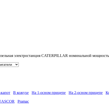
изельная электростанция CATERPILLAR номинальной мощностью 
-капот
В кожухе
На 1-осном прицепе
На 2-осном прицепе
К
UASCOR
Pramac