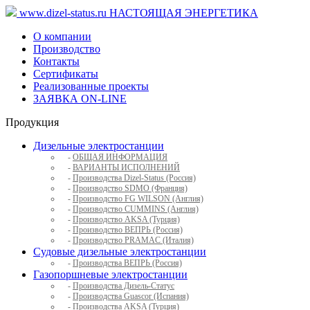
www.dizel-status.ru
НАСТОЯЩАЯ ЭНЕРГЕТИКА
О компании
Производство
Контакты
Сертификаты
Реализованные проекты
ЗАЯВКА ON-LINE
Продукция
Дизельные электростанции
-
ОБЩАЯ ИНФОРМАЦИЯ
-
ВАРИАНТЫ ИСПОЛНЕНИЙ
-
Производства Dizel-Status (Россия)
-
Производство SDMO (Франция)
-
Производство FG WILSON (Англия)
-
Производство CUMMINS (Англия)
-
Производство AKSA (Турция)
-
Производство ВЕПРЬ (Россия)
-
Производство PRAMAC (Италия)
Судовые дизельные электростанции
-
Производства ВЕПРЬ (Россия)
Газопоршневые электростанции
-
Производства Дизель-Статус
-
Производства Guascor (Испания)
-
Производства AKSA (Турция)