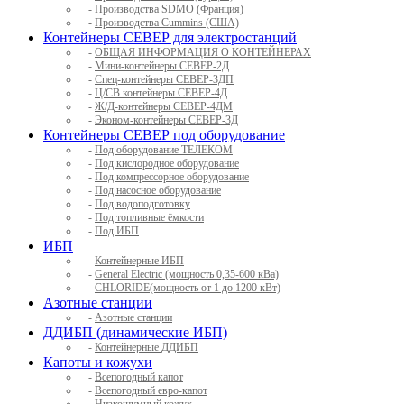
-
Производства SDMO (Франция)
-
Производства Cummins (США)
Контейнеры СЕВЕР для электростанций
-
ОБЩАЯ ИНФОРМАЦИЯ О КОНТЕЙНЕРАХ
-
Мини-контейнеры СЕВЕР-2Д
-
Спец-контейнеры СЕВЕР-3ДП
-
Ц/СВ контейнеры СЕВЕР-4Д
-
Ж/Д-контейнеры СЕВЕР-4ДМ
-
Эконом-контейнеры СЕВЕР-3Д
Контейнеры СЕВЕР под оборудование
-
Под оборудование ТЕЛЕКОМ
-
Под кислородное оборудование
-
Под компрессорное оборудование
-
Под насосное оборудование
-
Под водоподготовку
-
Под топливные ёмкости
-
Под ИБП
ИБП
-
Контейнерные ИБП
-
General Electric (мощность 0,35-600 кВа)
-
CHLORIDE(мощность от 1 до 1200 кВт)
Азотные станции
-
Азотные станции
ДДИБП (динамические ИБП)
-
Контейнерные ДДИБП
Капоты и кожухи
-
Всепогодный капот
-
Всепогодный евро-капот