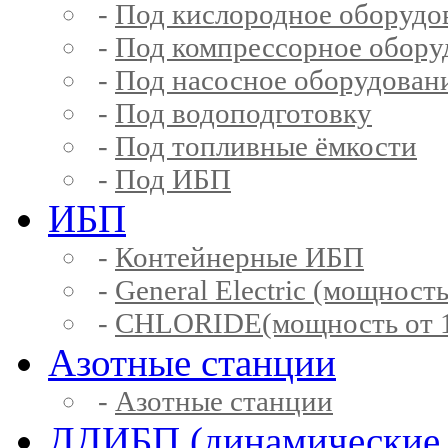
-
Под кислородное оборудо
-
Под компрессорное обору
-
Под насосное оборудован
-
Под водоподготовку
-
Под топливные ёмкости
-
Под ИБП
ИБП
-
Контейнерные ИБП
-
General Electric (мощность
-
CHLORIDE(мощность от 1
Азотные станции
-
Азотные станции
ДДИБП (динамические