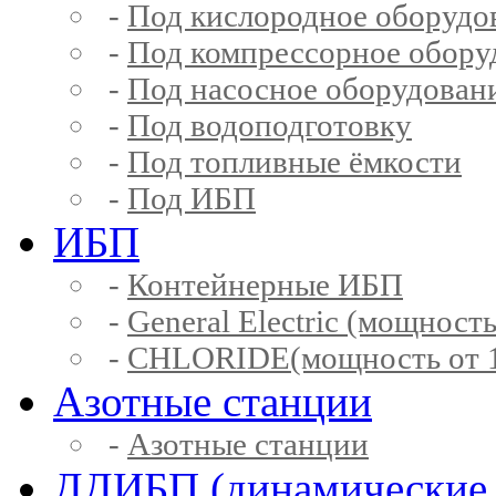
-
Под кислородное оборудо
-
Под компрессорное обору
-
Под насосное оборудован
-
Под водоподготовку
-
Под топливные ёмкости
-
Под ИБП
ИБП
-
Контейнерные ИБП
-
General Electric (мощность
-
CHLORIDE(мощность от 1
Азотные станции
-
Азотные станции
ДДИБП (динамические