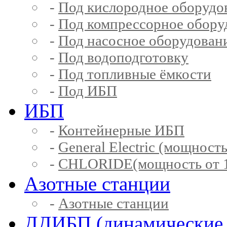
-
Под кислородное оборудо
-
Под компрессорное обору
-
Под насосное оборудован
-
Под водоподготовку
-
Под топливные ёмкости
-
Под ИБП
ИБП
-
Контейнерные ИБП
-
General Electric (мощность
-
CHLORIDE(мощность от 1
Азотные станции
-
Азотные станции
ДДИБП (динамические