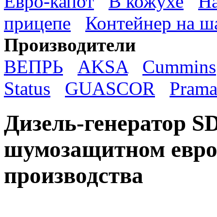
Евро-капот
В кожухе
На
прицепе
Контейнер на ш
Производители
ВЕПРЬ
AKSA
Cummins
Status
GUASCOR
Prama
Дизель-генератор S
шумозащитном евро
производства