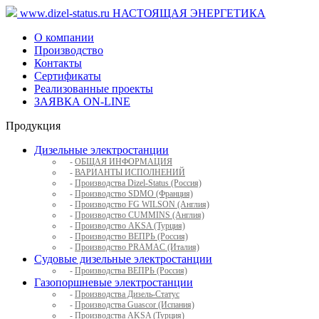
www.dizel-status.ru
НАСТОЯЩАЯ ЭНЕРГЕТИКА
О компании
Производство
Контакты
Сертификаты
Реализованные проекты
ЗАЯВКА ON-LINE
Продукция
Дизельные электростанции
-
ОБЩАЯ ИНФОРМАЦИЯ
-
ВАРИАНТЫ ИСПОЛНЕНИЙ
-
Производства Dizel-Status (Россия)
-
Производство SDMO (Франция)
-
Производство FG WILSON (Англия)
-
Производство CUMMINS (Англия)
-
Производство AKSA (Турция)
-
Производство ВЕПРЬ (Россия)
-
Производство PRAMAC (Италия)
Судовые дизельные электростанции
-
Производства ВЕПРЬ (Россия)
Газопоршневые электростанции
-
Производства Дизель-Статус
-
Производства Guascor (Испания)
-
Производства AKSA (Турция)