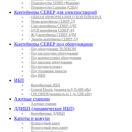
-
Производства SDMO (Франция)
-
Производства Cummins (США)
Контейнеры СЕВЕР для электростанций
-
ОБЩАЯ ИНФОРМАЦИЯ О КОНТЕЙНЕРАХ
-
Мини-контейнеры СЕВЕР-2Д
-
Спец-контейнеры СЕВЕР-3ДП
-
Ц/СВ контейнеры СЕВЕР-4Д
-
Ж/Д-контейнеры СЕВЕР-4ДМ
-
Эконом-контейнеры СЕВЕР-3Д
Контейнеры СЕВЕР под оборудование
-
Под оборудование ТЕЛЕКОМ
-
Под кислородное оборудование
-
Под компрессорное оборудование
-
Под насосное оборудование
-
Под водоподготовку
-
Под топливные ёмкости
-
Под ИБП
ИБП
-
Контейнерные ИБП
-
General Electric (мощность 0,35-600 кВа)
-
CHLORIDE(мощность от 1 до 1200 кВт)
Азотные станции
-
Азотные станции
ДДИБП (динамические ИБП)
-
Контейнерные ДДИБП
Капоты и кожухи
-
Всепогодный капот
-
Всепогодный евро-капот