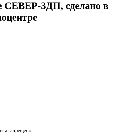
е СЕВЕР-3ДП, сделано в
поцентре
айта запрещено.