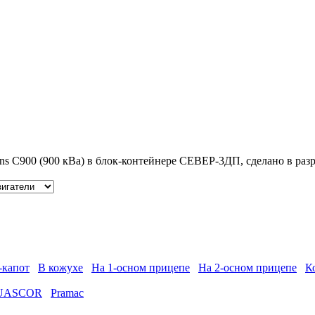
s C900 (900 кВа) в блок-контейнере СЕВЕР-3ДП, сделано в разре
-капот
В кожухе
На 1-осном прицепе
На 2-осном прицепе
К
UASCOR
Pramac