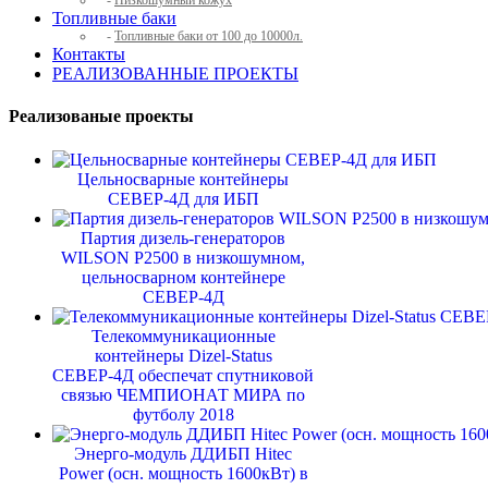
-
Низкошумный кожух
Топливные баки
-
Топливные баки от 100 до 10000л.
Контакты
РЕАЛИЗОВАННЫЕ ПРОЕКТЫ
Реализованые проекты
Цельносварные контейнеры
СЕВЕР-4Д для ИБП
Партия дизель-генераторов
WILSON P2500 в низкошумном,
цельносварном контейнере
СЕВЕР-4Д
Телекоммуникационные
контейнеры Dizel-Status
СЕВЕР-4Д обеспечат спутниковой
связью ЧЕМПИОНАТ МИРА по
футболу 2018
Энерго-модуль ДДИБП Hitec
Power (осн. мощность 1600кВт) в