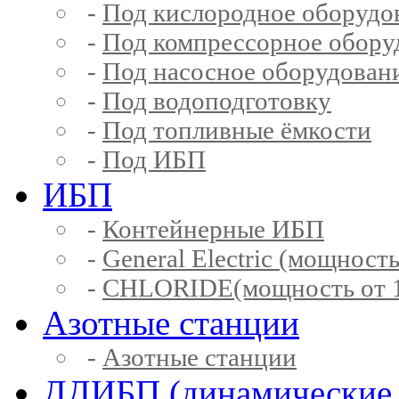
-
Под кислородное оборудо
-
Под компрессорное обору
-
Под насосное оборудован
-
Под водоподготовку
-
Под топливные ёмкости
-
Под ИБП
ИБП
-
Контейнерные ИБП
-
General Electric (мощность
-
CHLORIDE(мощность от 1
Азотные станции
-
Азотные станции
ДДИБП (динамические