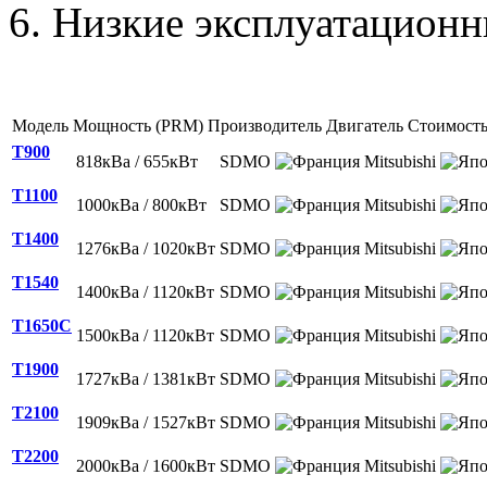
Низкие эксплуатационн
Модель
Мощность (PRM)
Производитель
Двигатель
Стоимост
T900
818кВа / 655кВт
SDMO
Mitsubishi
T1100
1000кВа / 800кВт
SDMO
Mitsubishi
T1400
1276кВа / 1020кВт
SDMO
Mitsubishi
T1540
1400кВа / 1120кВт
SDMO
Mitsubishi
T1650C
1500кВа / 1120кВт
SDMO
Mitsubishi
T1900
1727кВа / 1381кВт
SDMO
Mitsubishi
T2100
1909кВа / 1527кВт
SDMO
Mitsubishi
T2200
2000кВа / 1600кВт
SDMO
Mitsubishi