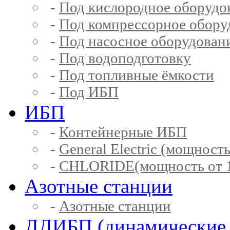
-
Под кислородное оборудо
-
Под компрессорное обору
-
Под насосное оборудован
-
Под водоподготовку
-
Под топливные ёмкости
-
Под ИБП
ИБП
-
Контейнерные ИБП
-
General Electric (мощность
-
CHLORIDE(мощность от 1
Азотные станции
-
Азотные станции
ДДИБП (динамические