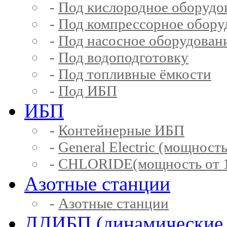
-
Под кислородное оборудо
-
Под компрессорное обору
-
Под насосное оборудован
-
Под водоподготовку
-
Под топливные ёмкости
-
Под ИБП
ИБП
-
Контейнерные ИБП
-
General Electric (мощность
-
CHLORIDE(мощность от 1
Азотные станции
-
Азотные станции
ДДИБП (динамические