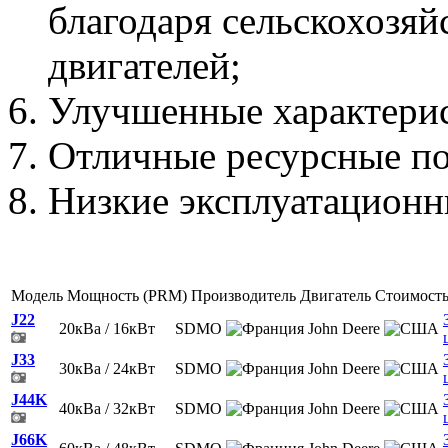
благодаря сельскохозя
двигателей;
Улучшенные характерис
Отличные ресурсные по
Низкие эксплуатационн
Модель
Мощность (PRM)
Производитель
Двигатель
Стоимост
J22
20кВа / 16кВт
SDMO
John Deere
J33
30кВа / 24кВт
SDMO
John Deere
J44K
40кВа / 32кВт
SDMO
John Deere
J66K